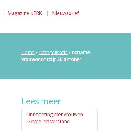
Magazine KERK.
Nieuwsbrief
Home
/
Evangelisatie
/
opname
vrouwenontbijt 30 oktober
Lees meer
Ontmoeting met vrouwen
'Gevoel en verstand'