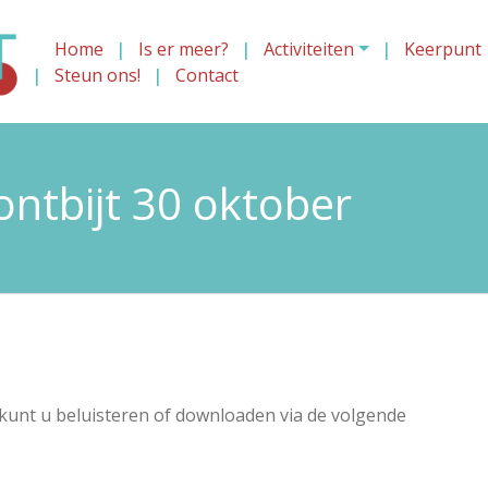
Home
Is er meer?
Activiteiten
Keerpunt
Steun ons!
Contact
tbijt 30 oktober
unt u beluisteren of downloaden via de volgende