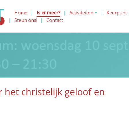
Home
Is er meer?
Activiteiten
Keerpunt
Steun ons!
Contact
 het christelijk geloof en