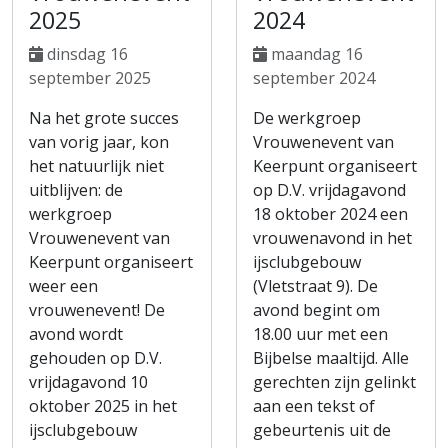
2025
2024
dinsdag 16
maandag 16
september 2025
september 2024
Na het grote succes
De werkgroep
van vorig jaar, kon
Vrouwenevent van
het natuurlijk niet
Keerpunt organiseert
uitblijven: de
op D.V. vrijdagavond
werkgroep
18 oktober 2024 een
Vrouwenevent van
vrouwenavond in het
Keerpunt organiseert
ijsclubgebouw
weer een
(Vletstraat 9). De
vrouwenevent! De
avond begint om
avond wordt
18.00 uur met een
gehouden op D.V.
Bijbelse maaltijd. Alle
vrijdagavond 10
gerechten zijn gelinkt
oktober 2025 in het
aan een tekst of
ijsclubgebouw
gebeurtenis uit de