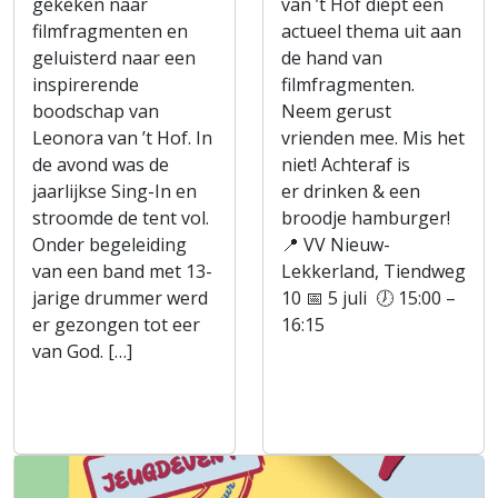
gekeken naar
van ’t Hof diept een
filmfragmenten en
actueel thema uit aan
geluisterd naar een
de hand van
inspirerende
filmfragmenten.
boodschap van
Neem gerust
Leonora van ’t Hof. In
vrienden mee. Mis het
de avond was de
niet! Achteraf is
jaarlijkse Sing-In en
er drinken & een
stroomde de tent vol.
broodje hamburger!
Onder begeleiding
📍 VV Nieuw-
van een band met 13-
Lekkerland, Tiendweg
jarige drummer werd
10 📅 5 juli 🕖 15:00 –
er gezongen tot eer
16:15
van God. […]