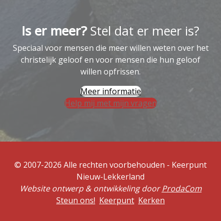
Is er meer?
Stel dat er meer is?
Speciaal voor mensen die meer willen weten over het
christelijk geloof en voor mensen die hun geloof
willen opfrissen.
Meer informatie
Help mij met mijn vragen
© 2007-2026 Alle rechten voorbehouden - Keerpunt
Nieuw-Lekkerland
Website ontwerp & ontwikkeling door
ProdaCom
Steun ons!
Keerpunt
Kerken