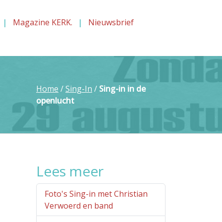
Magazine KERK.
Nieuwsbrief
Home
/
Sing-In
/
Sing-in in de
openlucht
Lees meer
Foto's Sing-in met Christian
Verwoerd en band