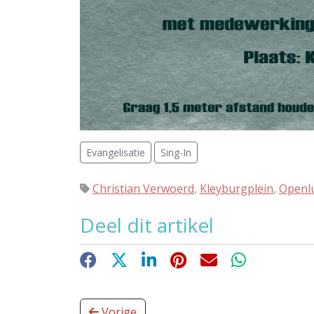
Evangelisatie
Sing-In
Christian Verwoerd
,
Kleyburgplein
,
Openlu
Deel dit artikel
Facebook
X
LinkedIn
Pinterest
E-mail
WhatsApp
Vorige