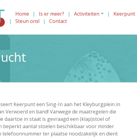
Home
Is er meer?
Activiteiten
Keerpunt
Steun ons!
Contact
lucht
eert Keerpunt een Sing-In aan het Kleyburgplein in
ian Verwoerd en band! Vanwege de maatregelen die
 daartoe in staat is gevraagd een (klap)stoel of
en beperkt aantal stoelen beschikbaar voor minder
en telefoonnummer ter plaatse noodzakelijk en dient