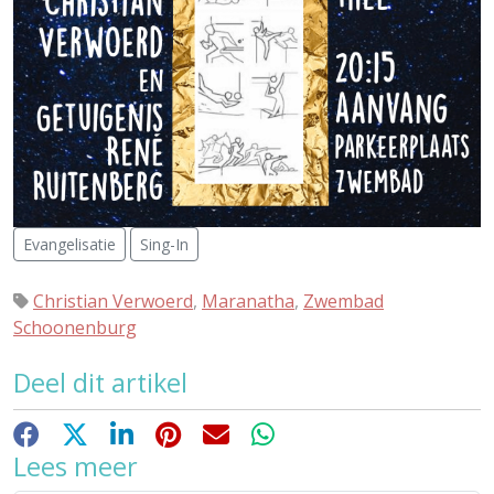
Evangelisatie
Sing-In
Christian Verwoerd
,
Maranatha
,
Zwembad
Schoonenburg
Deel dit artikel
Facebook
X
LinkedIn
Pinterest
E-mail
WhatsApp
Lees meer