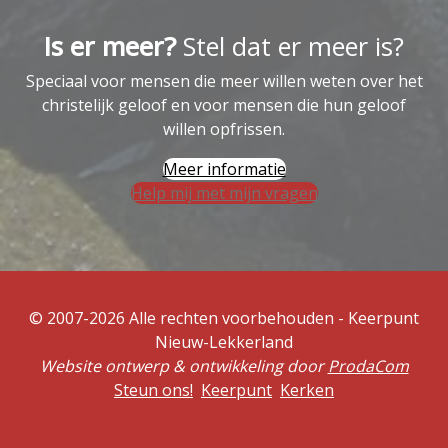
Is er meer?
Stel dat er meer is?
Speciaal voor mensen die meer willen weten over het
christelijk geloof en voor mensen die hun geloof
willen opfrissen.
Meer informatie
Help mij met mijn vragen
© 2007-2026 Alle rechten voorbehouden - Keerpunt
Nieuw-Lekkerland
Website ontwerp & ontwikkeling door
ProdaCom
Steun ons!
Keerpunt
Kerken