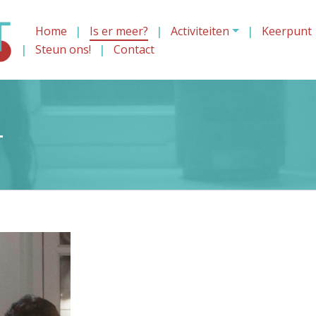
Home
Is er meer?
Activiteiten
Keerpunt
Steun ons!
Contact
4