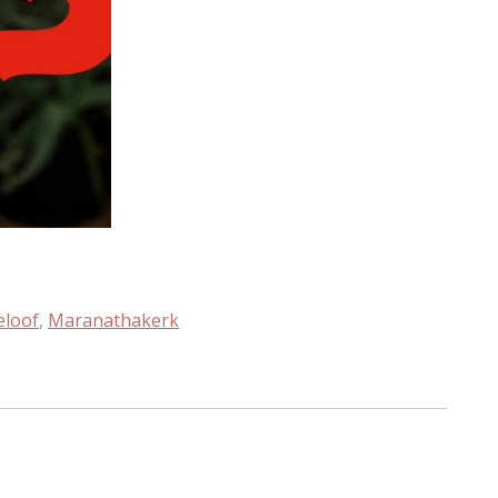
eloof
,
Maranathakerk