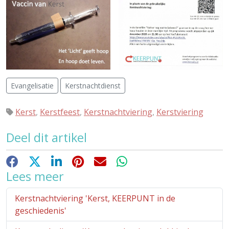
Evangelisatie
Kerstnachtdienst
Kerst
,
Kerstfeest
,
Kerstnachtviering
,
Kerstviering
Deel dit artikel
Facebook
X
LinkedIn
Pinterest
E-mail
WhatsApp
Lees meer
Kerstnachtviering 'Kerst, KEERPUNT in de
geschiedenis'