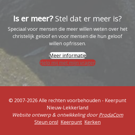
Is er meer?
Stel dat er meer is?
Speciaal voor mensen die meer willen weten over het
christelijk geloof en voor mensen die hun geloof
willen opfrissen.
Meer informatie
Help mij met mijn vragen
© 2007-2026 Alle rechten voorbehouden - Keerpunt
Nieuw-Lekkerland
Website ontwerp & ontwikkeling door
ProdaCom
Steun ons!
Keerpunt
Kerken