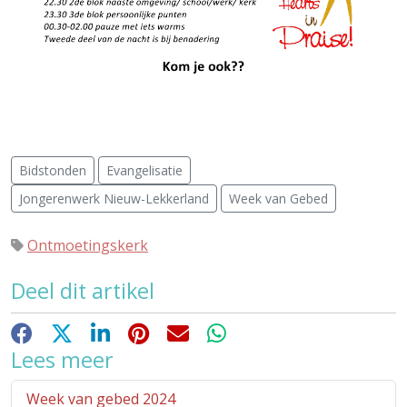
Bidstonden
Evangelisatie
Jongerenwerk Nieuw-Lekkerland
Week van Gebed
Ontmoetingskerk
Deel dit artikel
Facebook
X
LinkedIn
Pinterest
E-mail
WhatsApp
Lees meer
Week van gebed 2024