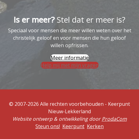
Is er meer?
Stel dat er meer is?
Speciaal voor mensen die meer willen weten over het
christelijk geloof en voor mensen die hun geloof
willen opfrissen.
Meer informatie
Help mij met mijn vragen
© 2007-2026 Alle rechten voorbehouden - Keerpunt
Nieuw-Lekkerland
Website ontwerp & ontwikkeling door
ProdaCom
Steun ons!
Keerpunt
Kerken