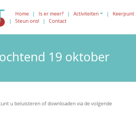
Home
Is er meer?
Activiteiten
Keerpunt
Steun ons!
Contact
chtend 19 oktober
unt u beluisteren of downloaden via de volgende