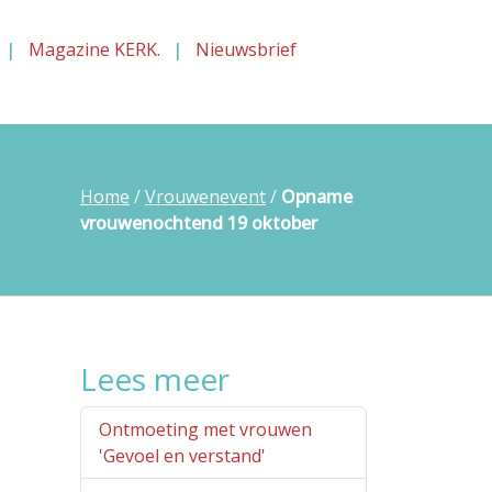
Magazine KERK.
Nieuwsbrief
Home
/
Vrouwenevent
/
Opname
vrouwenochtend 19 oktober
Lees meer
Ontmoeting met vrouwen
'Gevoel en verstand'