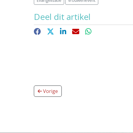
Evangelisatie
Vrouwenevent
Deel dit artikel
Facebook
X
LinkedIn
E-mail
WhatsApp
Vorige