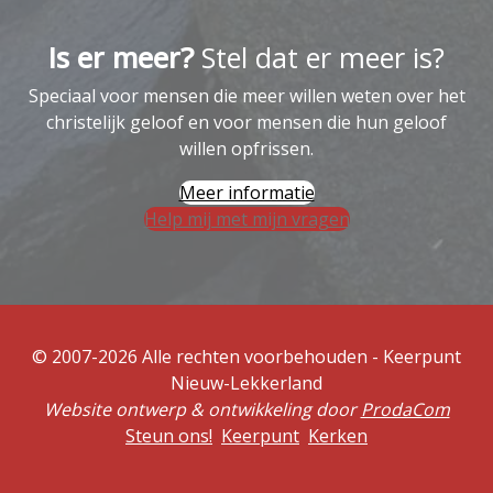
Is er meer?
Stel dat er meer is?
Speciaal voor mensen die meer willen weten over het
christelijk geloof en voor mensen die hun geloof
willen opfrissen.
Meer informatie
Help mij met mijn vragen
© 2007-2026 Alle rechten voorbehouden - Keerpunt
Nieuw-Lekkerland
Website ontwerp & ontwikkeling door
ProdaCom
Steun ons!
Keerpunt
Kerken