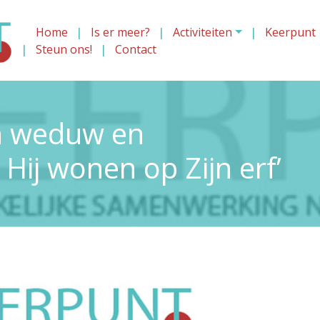
Home
Is er meer?
Activiteiten
Keerpunt
Steun ons!
Contact
n weduw en
ij wonen op Zijn erf’