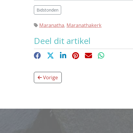
Bidstonden
Maranatha
,
Maranathakerk
Deel dit artikel
Facebook
X
LinkedIn
Pinterest
E-mail
WhatsApp
Vorige