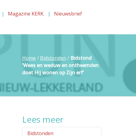
Magazine KERK.
Nieuwsbrief
Home
/
Bidstonden
/
Bidstond
‘Wees en weduw en ontheemden
doet Hij wonen op Zijn erf’
Lees meer
Bidstonden