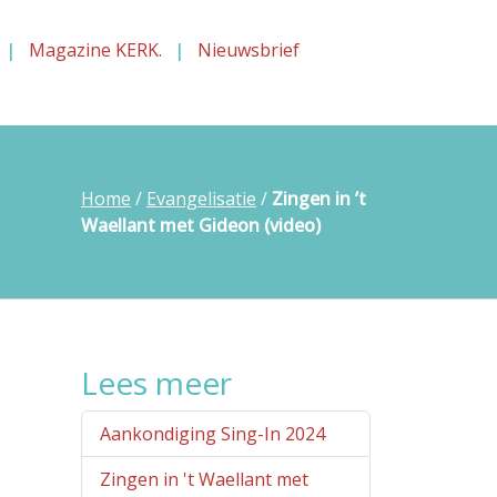
Magazine KERK.
Nieuwsbrief
Home
/
Evangelisatie
/
Zingen in ’t
Waellant met Gideon (video)
Lees meer
Aankondiging Sing-In 2024
Zingen in 't Waellant met