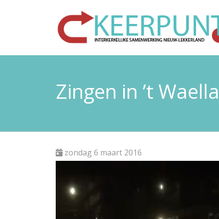
Zingen in ’t Waell
zondag 6 maart 2016