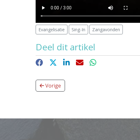
Evangelisatie
Sing-In
Zangavonden
Deel dit artikel
Facebook
X
LinkedIn
E-mail
WhatsApp
Vorige