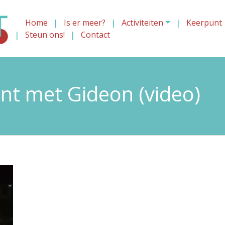
Home
Is er meer?
Activiteiten
Keerpunt
Steun ons!
Contact
ant met Gideon (video)