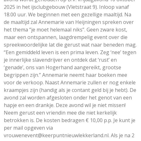
2025 in het ijsclubgebouw (Vletstraat 9). Inloop vanaf
18.00 uur. We beginnen met een gezellige maaltijd. Na
de maaltijd zal Annemarie van Heijningen spreken over
het thema “je moet helemaal niks”. Geen zware kost,
maar een ontspannen, laagdrempelig event over die
spreekwoordelijke lat die gerust wat naar beneden mag.
“Een gemiddeld leven is een prima leven. Zeg ‘nee’ tegen
je innerlijke slavendrijver en ontdek dat ‘rust’ en
‘genade’, ons van Hogerhand aangereikt, grootse
begrippen zijn.” Annemarie neemt haar boeken mee
voor de verkoop. Naast Annemarie zullen er nog enkele
kraampjes zijn (handig als je contant geld bij je hebt). De
avond zal worden afgesloten onder het genot van een
hapje en een drankje. Deze avond wil je niet missen!
Neem gerust een vriendin mee die niet kerkelijk
betrokken is. De kosten bedragen € 10,00 p.p. Je kunt je
per mail opgeven via
vrouwenevent@keerpuntnieuwlekkerland.nl. Als je na 2