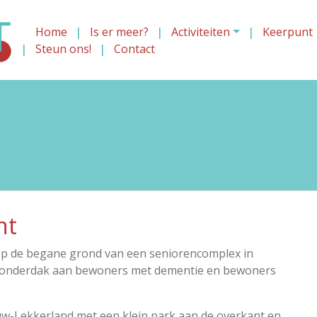
Home
Is er meer?
Activiteiten
Keerpunt
Steun ons!
Contact
nt
s op de begane grond van een seniorencomplex in
en onderdak aan bewoners met dementie en bewoners
euw-Lekkerland met een klein park aan de overkant en