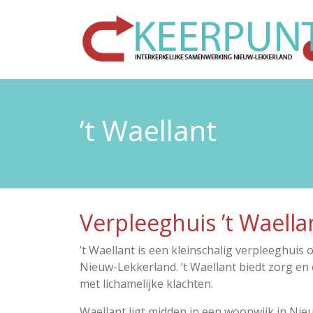
’t Waellant
Verpleeghuis ’t Waella
’t Waellant is een kleinschalig verpleeghui
Nieuw-Lekkerland. ‘t Waellant biedt zorg 
met lichamelijke klachten.
Waellant ligt midden in een woonwijk in Ni