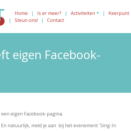
Home
Is er meer?
Activiteiten
Keerpunt
Steun ons!
Contact
eft eigen Facebook-
ok een eigen Facebook-pagina.
 En natuurlijk, meld je aan bij het evenement `Sing-In