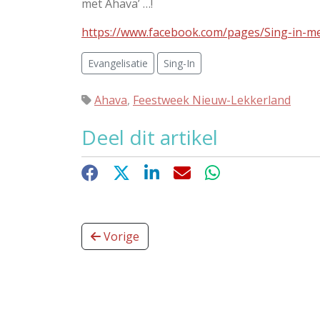
met Ahava’ …!
https://www.facebook.com/pages/Sing-in-
Evangelisatie
Sing-In
Ahava
,
Feestweek Nieuw-Lekkerland
Deel dit artikel
Facebook
X
LinkedIn
E-mail
WhatsApp
Vorige