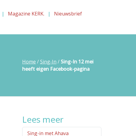
Magazine KERK.
Nieuwsbrief
Home
/
Sing-In
/
Sing-In 12 mei
heeft eigen Facebook-pagina
Lees meer
Sing-in met Ahava