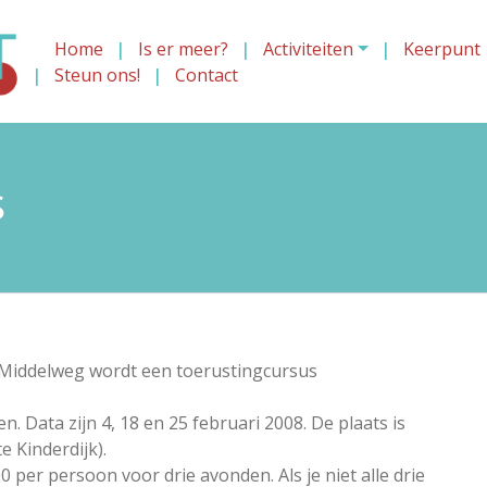
Home
Is er meer?
Activiteiten
Keerpunt
Steun ons!
Contact
s
Middelweg wordt een toerustingcursus
. Data zijn 4, 18 en 25 februari 2008. De plaats is
 Kinderdijk).
per persoon voor drie avonden. Als je niet alle drie