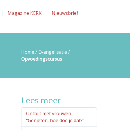
Magazine KERK.
Nieuwsbrief
Home
/
Evangelisatie
/
Opvoedingscursus
Lees meer
Ontbijt met vrouwen
“Genieten, hoe doe je dat?”