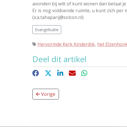
avonden bij wilt of kunt wonen dan betaal je
Er is nog voldoende ruimte, u kunt zich per 
(ica.tahaparij@solcon.nl)
Evangelisatie
Hervormde Kerk Kinderdijk
,
het Elzenhon
Deel dit artikel
Facebook
X
LinkedIn
E-mail
WhatsApp
Vorige