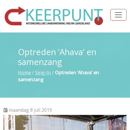
Optreden ‘Ahava’ en
samenzang
Home
/
Sing-In
/
Optreden ‘Ahava’ en
samenzang
maandag 8 juli 2019