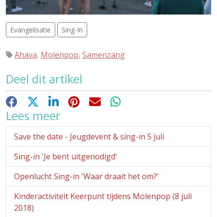
Evangelisatie
Sing-In
Ahava
,
Molenpop
,
Samenzang
Deel dit artikel
Facebook
X
LinkedIn
Pinterest
E-mail
WhatsApp
Lees meer
Save the date - Jeugdevent & sing-in 5 juli
Sing-in 'Je bent uitgenodigd'
Openlucht Sing-in 'Waar draait het om?'
Kinderactiviteit Keerpunt tijdens Molenpop (8 juli
2018)