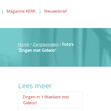
Magazine KERK.
Nieuwsbrief
Home
/
Zangavonden
/
Foto’s
‘Zingen met Gideon’
Lees meer
Zingen in 't Waellant met
'Gideon'