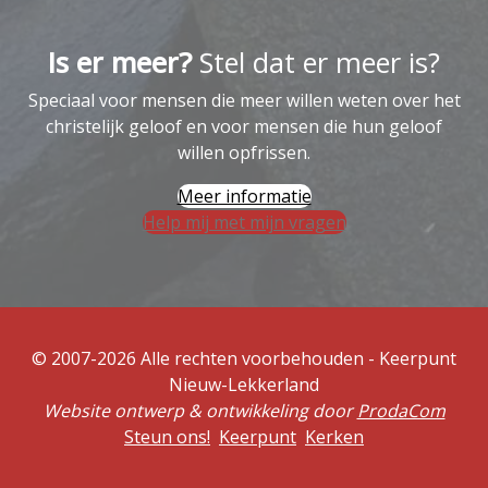
Is er meer?
Stel dat er meer is?
Speciaal voor mensen die meer willen weten over het
christelijk geloof en voor mensen die hun geloof
willen opfrissen.
Meer informatie
Help mij met mijn vragen
© 2007-2026 Alle rechten voorbehouden - Keerpunt
Nieuw-Lekkerland
Website ontwerp & ontwikkeling door
ProdaCom
Steun ons!
Keerpunt
Kerken