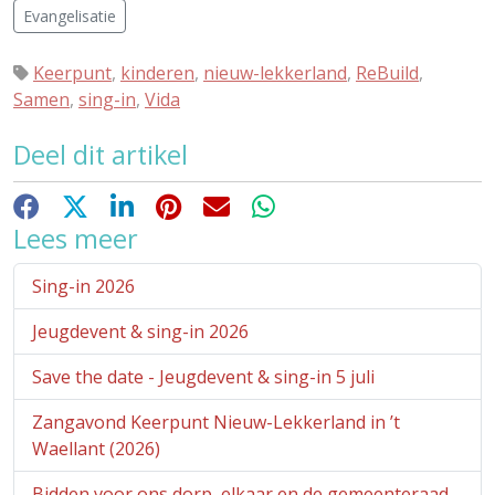
Evangelisatie
Keerpunt
,
kinderen
,
nieuw-lekkerland
,
ReBuild
,
Samen
,
sing-in
,
Vida
Deel dit artikel
Facebook
X
LinkedIn
Pinterest
E-mail
WhatsApp
Lees meer
Sing-in 2026
Jeugdevent & sing-in 2026
Save the date - Jeugdevent & sing-in 5 juli
Zangavond Keerpunt Nieuw-Lekkerland in ’t
Waellant (2026)
Bidden voor ons dorp, elkaar en de gemeenteraad