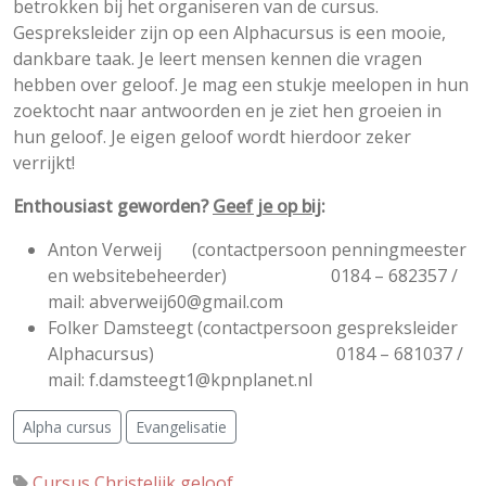
betrokken bij het organiseren van de cursus.
Gespreksleider zijn op een Alphacursus is een mooie,
dankbare taak. Je leert mensen kennen die vragen
hebben over geloof. Je mag een stukje meelopen in hun
zoektocht naar antwoorden en je ziet hen groeien in
hun geloof. Je eigen geloof wordt hierdoor zeker
verrijkt!
Enthousiast geworden?
Geef je op bij
:
Anton Verweij (contactpersoon penningmeester
en websitebeheerder) 0184 – 682357 /
mail: abverweij60@gmail.com
Folker Damsteegt (contactpersoon gespreksleider
Alphacursus) 0184 – 681037 /
mail: f.damsteegt1@kpnplanet.nl
Alpha cursus
Evangelisatie
Cursus Christelijk geloof