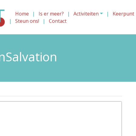
Home
Is er meer?
Activiteiten
Keerpunt
Steun ons!
Contact
nSalvation