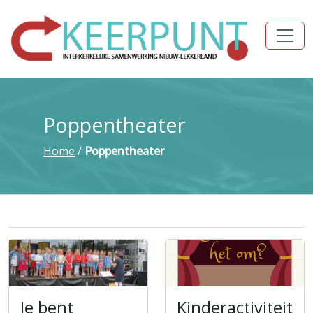
Poppentheater
Home
/
Poppentheater
Je bent
Kinderactiviteit