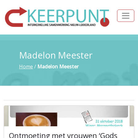
Madelon Meester
Home
/
Madelon Meester
Ontmoeting met vrouwen ‘Gods