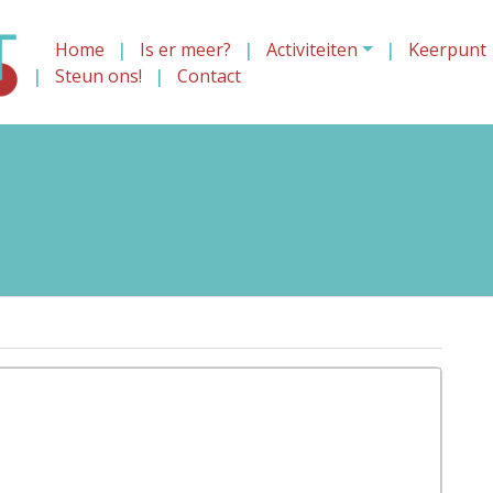
Home
Is er meer?
Activiteiten
Keerpunt
Steun ons!
Contact