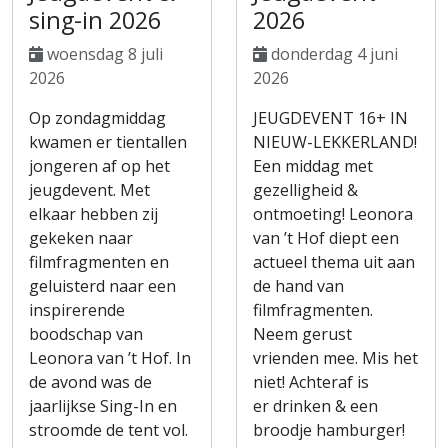
sing-in 2026
2026
woensdag 8 juli
donderdag 4 juni
2026
2026
Op zondagmiddag
JEUGDEVENT 16+ IN
kwamen er tientallen
NIEUW-LEKKERLAND!
jongeren af op het
Een middag met
jeugdevent. Met
gezelligheid &
elkaar hebben zij
ontmoeting! Leonora
gekeken naar
van ’t Hof diept een
filmfragmenten en
actueel thema uit aan
geluisterd naar een
de hand van
inspirerende
filmfragmenten.
boodschap van
Neem gerust
Leonora van ’t Hof. In
vrienden mee. Mis het
de avond was de
niet! Achteraf is
jaarlijkse Sing-In en
er drinken & een
stroomde de tent vol.
broodje hamburger!