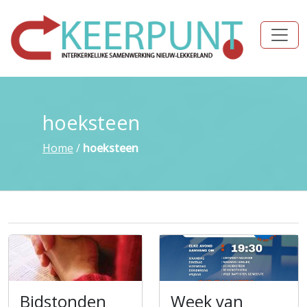
hoeksteen
Home
/
hoeksteen
Bidstonden
Week van