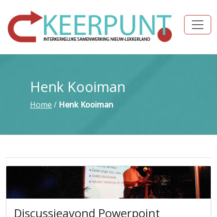
Henk Kooiman
Home
/
Henk Kooiman
Discussieavond Powerpoint