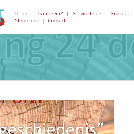
Home
Is er meer?
Activiteiten
Keerpunt
Steun ons!
Contact