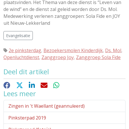
plaatsvinden. Het Thema van deze dienst is “Leven van
de wind” en de dienst zal geleid worden door Ds. Mol.
Medewerking verlenen zanggroepen: Sola Fide en JOY
uit Nieuw-Lekkerland
Evangelisatie
2e pinksterdag
,
Bezoekersmolen Kinderdijk
,
Ds. Mol
,
Openluchtdienst
,
Zanggroep Joy
,
Zanggroep Sola Fide
Deel dit artikel
Facebook
X
LinkedIn
E-mail
WhatsApp
Lees meer
Zingen in 't Waellant (geannuleerd)
Pinksterpad 2019