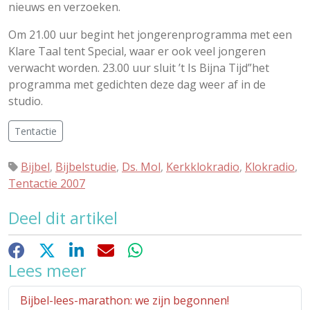
nieuws en verzoeken.
Om 21.00 uur begint het jongerenprogramma met een
Klare Taal tent Special, waar er ook veel jongeren
verwacht worden. 23.00 uur sluit ’t Is Bijna Tijd”het
programma met gedichten deze dag weer af in de
studio.
Tentactie
Bijbel
,
Bijbelstudie
,
Ds. Mol
,
Kerkklokradio
,
Klokradio
,
Tentactie 2007
Deel dit artikel
Facebook
X
LinkedIn
E-mail
WhatsApp
Lees meer
Bijbel-lees-marathon: we zijn begonnen!