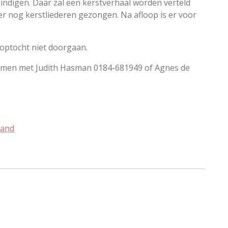
eindigen. Daar zal een kerstverhaal worden verteld
r nog kerstliederen gezongen. Na afloop is er voor
noptocht niet doorgaan.
emen met Judith Hasman 0184-681949 of Agnes de
land