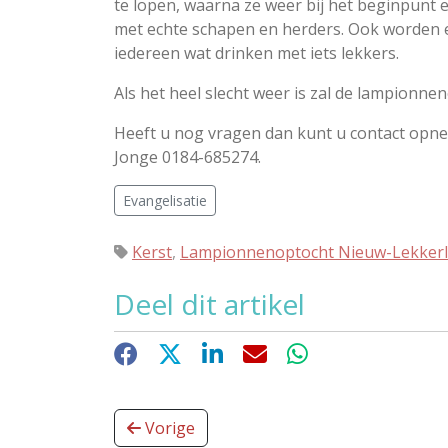
te lopen, waarna ze weer bij het beginpunt 
met echte schapen en herders. Ook worden e
iedereen wat drinken met iets lekkers.
Als het heel slecht weer is zal de lampionne
Heeft u nog vragen dan kunt u contact opn
Jonge 0184-685274.
Evangelisatie
Kerst
,
Lampionnenoptocht Nieuw-Lekker
Deel dit artikel
Facebook
X
LinkedIn
E-mail
WhatsApp
Vorige