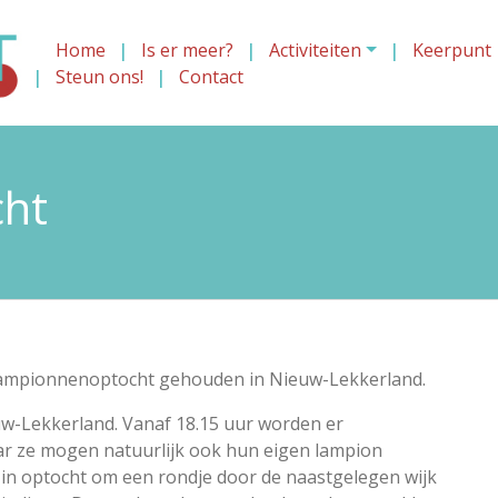
Home
Is er meer?
Activiteiten
Keerpunt
Steun ons!
Contact
ht
 lampionnenoptocht gehouden in Nieuw-Lekkerland.
euw-Lekkerland. Vanaf 18.15 uur worden er
ar ze mogen natuurlijk ook hun eigen lampion
in optocht om een rondje door de naastgelegen wijk