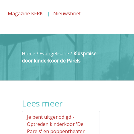
Magazine KERK.
Nieuwsbrief
Home
/
Evangelisatie
/
Kidspraise
door kinderkoor de Parels
Lees meer
Je bent uitgenodigd -
Optreden kinderkoor 'De
Parels' en poppentheater