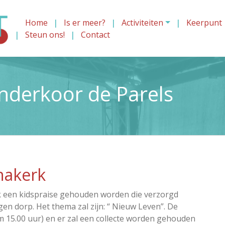
Home
Is er meer?
Activiteiten
Keerpunt
Steun ons!
Contact
inderkoor de Parels
hakerk
rk een kidspraise gehouden worden die verzorgd
gen dorp. Het thema zal zijn: “ Nieuw Leven”. De
m 15.00 uur) en er zal een collecte worden gehouden