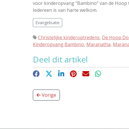
voor kinderopvang “Bambino” van de Hoop t
Iedereen is van harte welkom.
Evangelisatie
Christelijke kinderoptredens
,
De Hoop Do
Kinderopvang Bambino
,
Maranatha
,
Marana
Deel dit artikel
Facebook
X
LinkedIn
Pinterest
E-mail
WhatsApp
Vorige