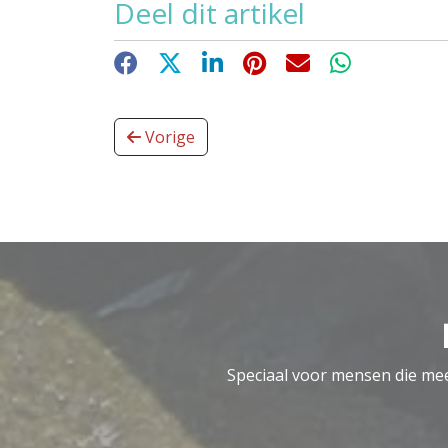
Deel dit artikel
Facebook
X
LinkedIn
Pinterest
E-mail
WhatsApp
Vorige
Speciaal voor mensen die meer