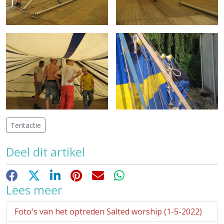
Tentactie
Deel dit artikel
Facebook
X
LinkedIn
Pinterest
E-mail
WhatsApp
Lees meer
Foto's van het optreden Salted worship (1-5-2022)