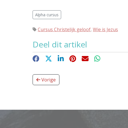
Alpha cursus
Cursus Christelijk geloof
,
Wie is Jezus
Deel dit artikel
Facebook
X
LinkedIn
Pinterest
E-mail
WhatsApp
Vorige